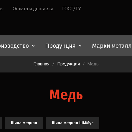
ты
Оплата и доставка
ГОСТ/ТУ
изводство
Продукция
Марки металл
Главная
/
Продукция
/
Медь
Медь
Шина медная
Шина медная ШММус