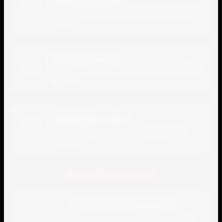
2
Перезваниваем вам и обговариваем детали
заказа
Доставляем товар
3
Осуществляем доставку по указанному вами
адресу
Производите оплату
4
Вы производите оплату любым удобным
способом
Доставка заказов
Гарантированные поставки
Имея собственный отдел логистики