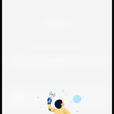
теги
Нихром
Находится в разделах
Нихромовая проволока Х20Н80-Н ГОСТ 12766.1-
90
Нам доверяют
С нами работают многие производители