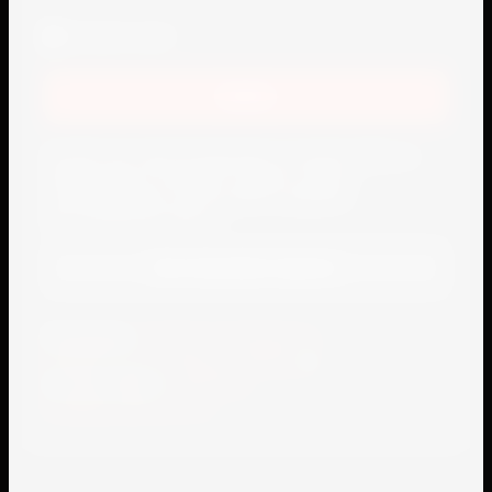
Запомнить меня
Войти
Если Вы уже зарегистрированы на нашем сайте, но
забыли пароль или Вам не пришло письмо
подтверждения, воспользуйтесь формой
восстановления пароля.
Восстановить пароль
Я выражаю
согласие на передачу и
обработку персональных данных
в
соответствии с
политикой
конфиденциальности