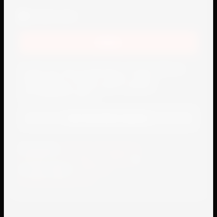
Запомнить меня
Войти
Если Вы уже зарегистрированы на нашем сайте, но
забыли пароль или Вам не пришло письмо
подтверждения, воспользуйтесь формой
восстановления пароля.
Восстановить пароль
Я выражаю
согласие на передачу и
обработку персональных данных
в
соответствии с
политикой
конфиденциальности