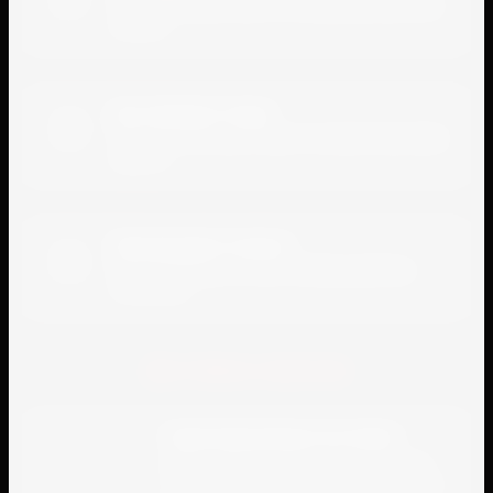
Перезваниваем вам и обговариваем детали
заказа
Доставляем товар
3
Осуществляем доставку по указанному вами
адресу
Производите оплату
4
Вы производите оплату любым удобным
способом
Доставка заказов
Гарантированные поставки
Имея собственный отдел логистики
гарантируем поставку в удобное для