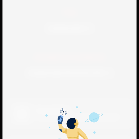
теги
Латунная труба
Находится в разделах
Латунная труба Л96 ГОСТ617-2006
Нам доверяют
С нами работают многие производители